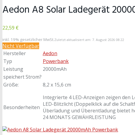
Aedon A8 Solar Ladegerät 200
22,59 €
inkl. 19% gesetzlicher MwSt.
Zuletzt aktualisiert am: 7. August 2026 08:22
Nicht Verfügbar
Hersteller
Aedon
Typ
Powerbank
Leistung
20000mAh
speichert Strom?
Größe:
8,2 x 15,6 cm
Integrierte 4 LED-Anzeigen zeigen den L
LED-Blitzlicht (Doppelklick auf die Schalt
Besonderheiten
Überladung und Überentladung bietet he
24 MONATS GEWÄHRLEISTUNG