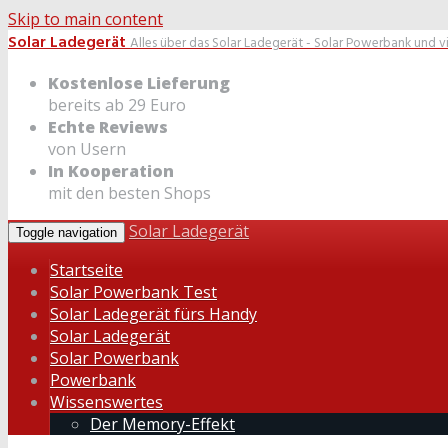
Skip to main content
Solar Ladegerät
Alles über das Solar Ladegerät - Solar Powerbank und v
Kostenlose Lieferung
bereits ab 29 Euro
Echte Reviews
von Usern
In Kooperation
mit den besten Shops
Solar Ladegerät
Toggle navigation
Startseite
Solar Powerbank Test
Solar Ladegerät fürs Handy
Solar Ladegerät
Solar Powerbank
Powerbank
Wissenswertes
Der Memory-Effekt