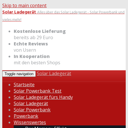
Skip to main content
Solar Ladegerät
Alles über das Solar Ladegerät - Solar Powerbank und
vieles mehr!
Kostenlose Lieferung
bereits ab 29 Euro
Echte Reviews
von Usern
In Kooperation
mit den besten Shops
Solar Ladegerät
Toggle navigation
Startseite
Solar Powerbank Test
Solar Ladegerät fürs Handy
Solar Ladegerät
Solar Powerbank
Powerbank
Wissenswertes