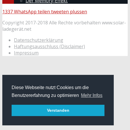
Der Memory-Effekt
1337
WhatsApp
teilen
tweeten
plussen
Copyright 2017-2018 Alle Rechte vorbehalten www.solar-
ladegerät.net
Datenschutzerklärung
Haftungsausschluss (Disclaimer)
Impressum
Diese Webseite nutzt Cookies um die
Benutzererfahrung zu optimieren
Mehr Infos
Verstanden