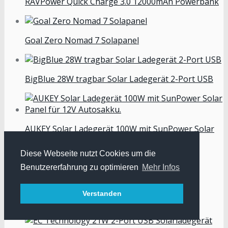
RAVPower Quick Charge 3.0 12000mAh Powerbank
Goal Zero Nomad 7 Solapanel
BigBlue 28W tragbar Solar Ladegerät 2-Port USB
AUKEY Solar Ladegerät 100W mit SunPower Solar
Panel für 12V Autosakku.
Diese Webseite nutzt Cookies um die
Benutzererfahrung zu optimieren
Mehr Infos
X-DRAGON Solarladegerät 14W 2-Port USB
Verstanden
Outdoor