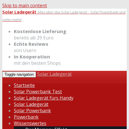
Skip to main content
Solar Ladegerät
Alles über das Solar Ladegerät - Solar Powerbank und
vieles mehr!
Kostenlose Lieferung
bereits ab 29 Euro
Echte Reviews
von Usern
In Kooperation
mit den besten Shops
Solar Ladegerät
Toggle navigation
Startseite
Solar Powerbank Test
Solar Ladegerät fürs Handy
Solar Ladegerät
Solar Powerbank
Powerbank
Wissenswertes