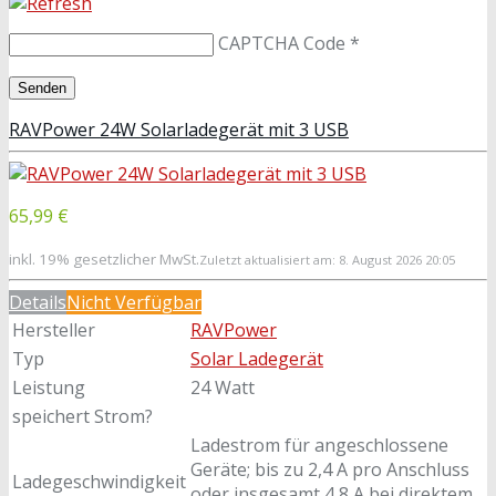
CAPTCHA Code
*
RAVPower 24W Solarladegerät mit 3 USB
65,99 €
inkl. 19% gesetzlicher MwSt.
Zuletzt aktualisiert am: 8. August 2026 20:05
Details
Nicht Verfügbar
Hersteller
RAVPower
Typ
Solar Ladegerät
Leistung
24 Watt
speichert Strom?
Ladestrom für angeschlossene
Geräte; bis zu 2,4 A pro Anschluss
Ladegeschwindigkeit
oder insgesamt 4,8 A bei direktem