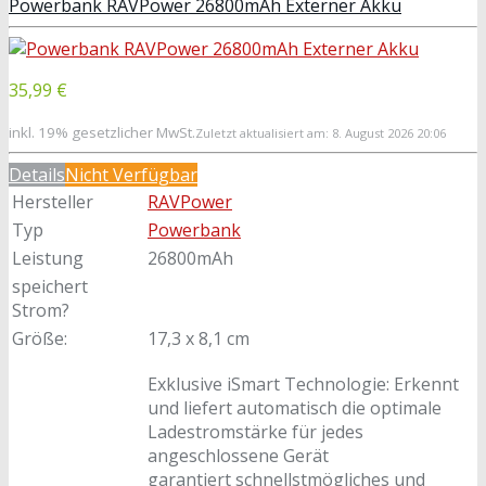
Powerbank RAVPower 26800mAh Externer Akku
35,99 €
inkl. 19% gesetzlicher MwSt.
Zuletzt aktualisiert am: 8. August 2026 20:06
Details
Nicht Verfügbar
Hersteller
RAVPower
Typ
Powerbank
Leistung
26800mAh
speichert
Strom?
Größe:
17,3 x 8,1 cm
Exklusive iSmart Technologie: Erkennt
und liefert automatisch die optimale
Ladestromstärke für jedes
angeschlossene Gerät
garantiert schnellstmögliches und