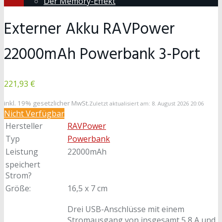
Der Memory-Effekt
Externer Akku RAVPower
22000mAh Powerbank 3-Port
221,93 €
inkl. 19% gesetzlicher MwSt.
Zuletzt aktualisiert am: 8. August 2026 20:06
Nicht Verfügbar
Hersteller
RAVPower
Typ
Powerbank
Leistung
22000mAh
speichert
Strom?
Größe:
16,5 x 7 cm
Drei USB-Anschlüsse mit einem
Stromausgang von insgesamt 5,8 A und