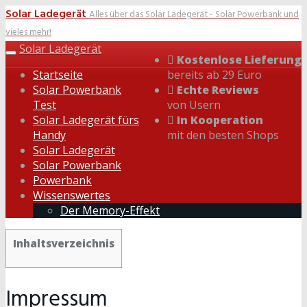
Skip
Solar Ladegerät
Alles über das Solar Ladegerät - Solar Powerbank und
to
vieles mehr!
main
Solar Ladegerät
content
Toggle
Kostenlose Lieferung
navigation
Startseite
bereits ab 29 Euro
Solar Powerbank
Echte Reviews
Test
von Usern
Solar Ladegerät fürs
In Kooperation
Handy
mit den besten Shops
Solar Ladegerät
Solar Powerbank
Powerbank
Wissenswertes
Der Memory-Effekt
Inhaltsverzeichnis
Impressum