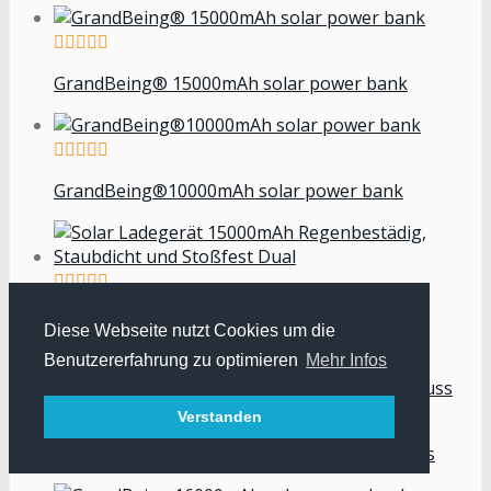
GrandBeing® 15000mAh solar power bank
GrandBeing®10000mAh solar power bank
Solar Ladegerät 15000mAh Regenbestädig,
Diese Webseite nutzt Cookies um die
Staubdicht und Stoßfest Dual
Benutzererfahrung zu optimieren
Mehr Infos
Verstanden
21W Solar Ladegerät mit 2 USB Ladeanschluss