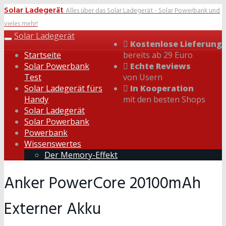
Skip
Solar Ladegerät
Alles über das Solar Ladegerät - Solar Powerbank und
to
vieles mehr!
main
Solar Ladegerät
content
Toggle
Kostenlose Lieferung
navigation
Startseite
bereits ab 29 Euro
Solar Powerbank
Echte Reviews
Test
von Usern
Solar Ladegerät fürs
In Kooperation
Handy
mit den besten Shops
Solar Ladegerät
Solar Powerbank
Powerbank
Wissenswertes
Der Memory-Effekt
Anker PowerCore 20100mAh
Externer Akku